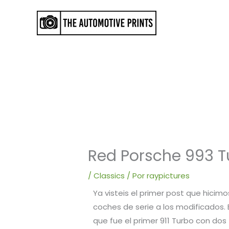
Ir
al
contenido
Red Porsche 993 T
/
Classics
/ Por
raypictures
Ya visteis el primer post que hici
coches de serie a los modificados. 
que fue el primer 911 Turbo con dos