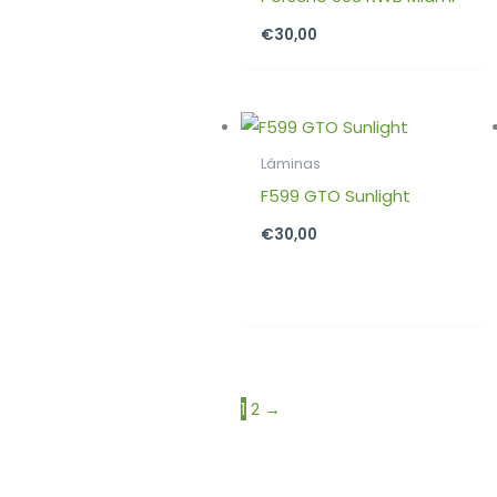
€
30,00
Láminas
F599 GTO Sunlight
€
30,00
1
2
→