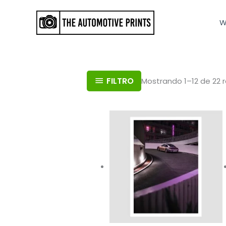
Ir
al
W
contenido
FILTRO
Mostrando 1–12 de 22 