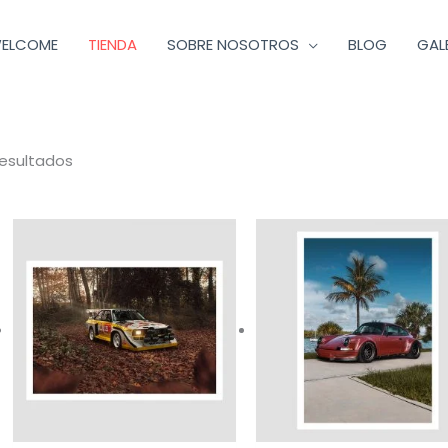
ELCOME
TIENDA
SOBRE NOSOTROS
BLOG
GAL
Ordenado
por
los
últimos
resultados