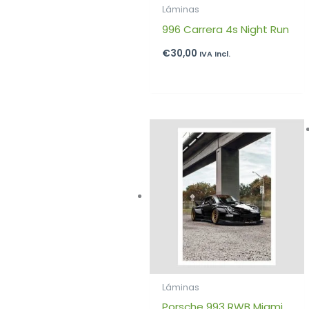
Láminas
996 Carrera 4s Night Run
€
30,00
IVA Incl.
Láminas
Porsche 993 RWB Miami