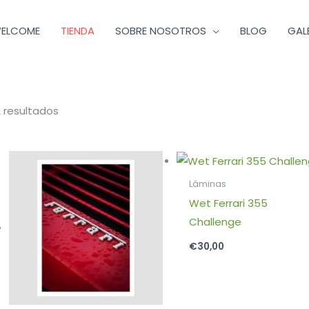
ELCOME
TIENDA
SOBRE NOSOTROS
BLOG
GAL
Ordenado
por
los
últimos
 resultados
Láminas
Wet Ferrari 355
Challenge
€
30,00