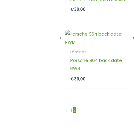
€
30,00
Láminas
Porsche 964 back date
RWB
€
30,00
←
1
2