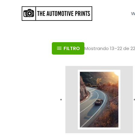
Ir
al
W
contenido
FILTRO
Mostrando 13–22 de 22